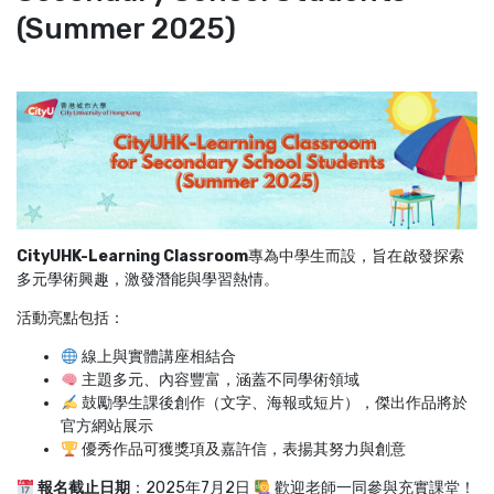
(Summer 2025)
CityUHK-Learning Classroom
專為中學生而設，旨在啟發探索
多元學術興趣，激發潛能與學習熱情。
活動亮點包括：
線上與實體講座相結合
主題多元、內容豐富，涵蓋不同學術領域
鼓勵學生課後創作（文字、海報或短片），傑出作品將於
官方網站展示
優秀作品可獲獎項及嘉許信，表揚其努力與創意
報名截止日期
：2025年7月2日
歡迎老師一同參與充實課堂！